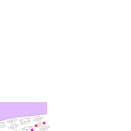
A10.
A16.
A14.
A11.
9.
A17.
A12.
A15.