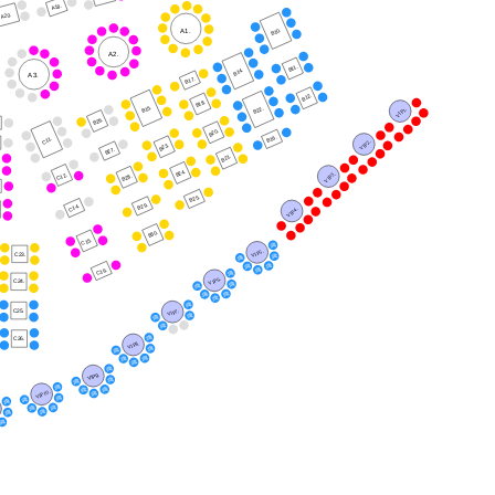
A18.
A20.
A1.
B10.
A2.
B11.
B14.
A3.
B17.
B12.
B18.
B15.
B22.
VIP1.
B26.
B20.
B16.
C11.
VIP2.
B23.
B27.
B21.
B24.
VIP3.
C12.
B28.
B25.
B29.
C14.
VIP4.
B30.
C15.
VIP5.
C23.
C16.
VIP6.
C24.
C25.
VIP7.
C26.
VIP8.
VIP9.
VIP10.