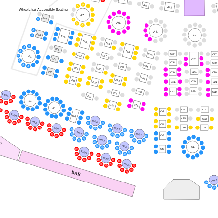
A26.
A22.
Wheelchair Accessible Seating
A7.
D29.
A6.
A5.
D30.
A4.
D25.
D21.
D16.
D26.
D10.
C37.
C47.
C17.
D22.
D17.
D2.
D27.
C27.
C38.
C19.
C48.
D11.
D23.
D18.
D28.
C28.
C39.
C20.
C49.
D12.
D24.
C29.
D19.
C41.
C21.
C30.
C50.
C42.
C22.
D14.
VIP19.
D20.
S2.
C51.
D15.
S1.
C34.
C31.
C43.
VIP27.
S10.
C35.
C32.
VIP18.
VIP26.
C44.
C36.
C33.
VIP25.
VIP17.
VIP24.
VIP16.
C45.
VIP23.
S
VIP22.
C1.
C46.
VIP31.
VIP30.
VIP29.
BAR
VIP11.