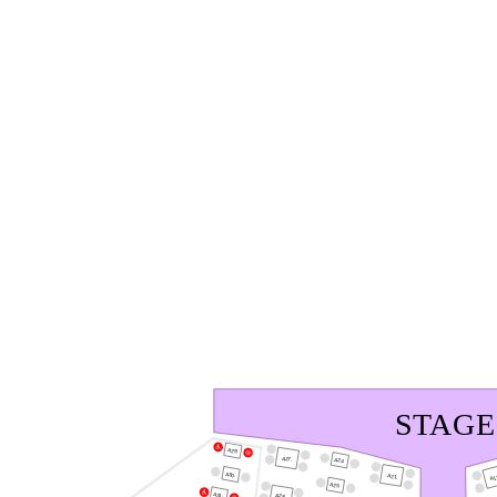
STAGE
A29.
A27.
A24.
A30.
A21.
A1
A25.
A31.
A28.