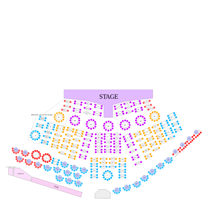
STAGE
A10.
A29.
A16.
A27.
A24.
A14.
A11.
A30.
A21.
A19.
A17.
A25.
A12.
A15.
A31.
A28.
A18.
A26.
A20.
A22.
Wheelchair Accessible Seating
A1.
B10.
A7.
D29.
A6.
A2.
B11.
B14.
A5.
A3.
D30.
B17.
A4.
D25.
D21.
B12.
D16.
B18.
B15.
B22.
VIP1.
D26.
D10.
B26.
C37.
C47.
C17.
D22.
D17.
D2.
B20.
D27.
C27.
B16.
C11.
VIP2.
C38.
C19.
B23.
C48.
B27.
D11.
D23.
D18.
B21.
D28.
C28.
C39.
C20.
B24.
VIP3.
C12.
B28.
C49.
D12.
D24.
C29.
D19.
C41.
C21.
B25.
VIP20.
B29.
C14.
C30.
C50.
C42.
VIP4.
C22.
D14.
VIP19.
D20.
S2.
B30.
C51.
D15.
C15.
S1.
VIP28.
C34.
C31.
VIP5.
C43.
C23.
VIP27.
S10.
C35.
C16.
C32.
VIP18.
VIP26.
VIP6.
C24.
C44.
C36.
C33.
VIP25.
ACCESSIBLE TOILET
VIP17.
VIP24.
VIP16.
C45.
C25.
VIP7.
VIP23.
TOILETS
VIP22.
C1.
C46.
C26.
VIP8.
VIP31.
VIP30.
VIP29.
VIP9.
BAR
VIP10.
VIP11.