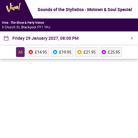
Sounds of the Stylistics - Motown & Soul Special
Viva - The Show & Party Venue
3 Church St, Blackpool FY1 1HJ
Friday 29 January 2027, 08:00 PM
All
£14.95
£19.95
£21.95
£25.95